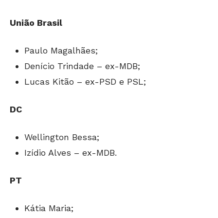
União Brasil
Paulo Magalhães;
Denício Trindade – ex-MDB;
Lucas Kitão – ex-PSD e PSL;
DC
Wellington Bessa;
Izídio Alves – ex-MDB.
PT
Kátia Maria;