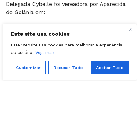
de Goiânia em:
2012 – eleita pelo PSDB;
2016 – ficou na suplência ao tentar sua
Este site usa cookies
reeleição.
Este website usa cookies para melhorar a experiência
do usuário.
Veja mais
Customizar
Recusar Tudo
Aceitar Tudo
“Fui convidada pelo grupo do
governador Ronaldo Caiado
(União Brasil) para ser pré-
candidata a vereadora”,
explicou.