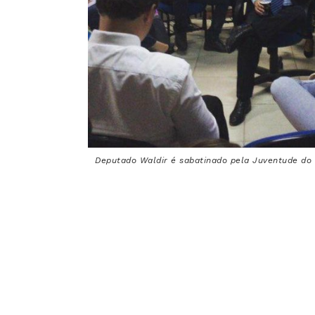
Deputado Waldir é sabatinado pela Juventude do 
candidatura em Goiânia será única e
Perillo. Apesar disso, Waldir foi dire
claras, eu fico no PSDB”.
Acompanhado do delegado titular da 
(Decon), Eduardo Prado, Waldir Soare
região mais carente da capital caso s