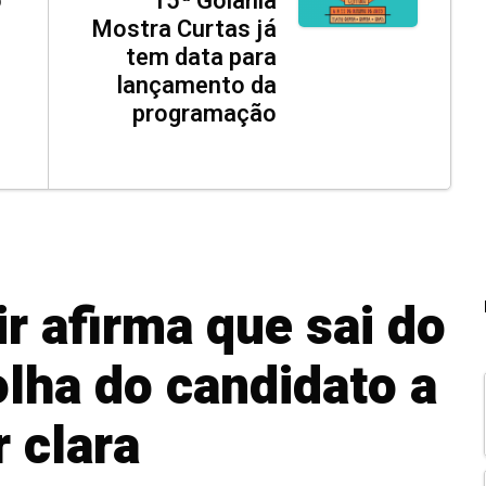
o
15ª Goiânia
Mostra Curtas já
tem data para
lançamento da
programação
r afirma que sai do
lha do candidato a
r clara