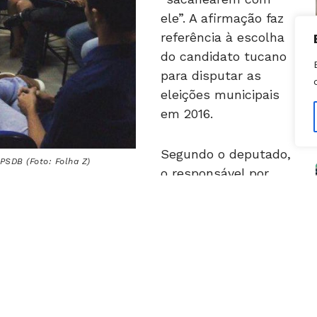
referência à escolha
do candidato tucano
para disputar as
eleições municipais
em 2016.
Segundo o deputado,
PSDB (Foto: Folha Z)
o responsável por
definir a
 exclusivamente o governador Marconi
to: “se as regras [de escolha do candidato] forem
Delegacia Estadual de Defesa do Consumidor
s fez a promessa de que vai se mudar para a
eja eleito prefeito da cidade. “Ninguém conhece