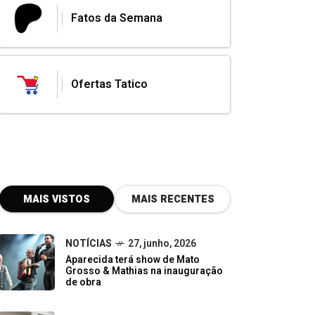
Fatos da Semana
Ofertas Tatico
MAIS VISTOS
MAIS RECENTES
NOTÍCIAS
27, junho, 2026
Aparecida terá show de Mato
Grosso & Mathias na inauguração
de obra
DESTAQUE
07, junho, 2026
Do descarte à oportunidade:
pequenos negócios impulsionam a