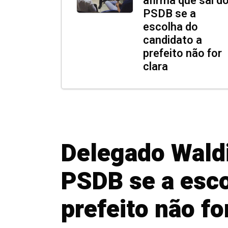
afirma que sai d
PSDB se a
escolha do
candidato a
prefeito não for
clara
Delegado Waldi
PSDB se a esco
prefeito não fo