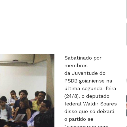
Sabatinado por
membros
da Juventude do
PSDB goianiense na
última segunda-feira
(24/8), o deputado
federal Waldir Soares
disse que só deixará
o partido se
“sacanearem com
ele”. A afirmação faz