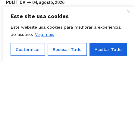
Felipe Mabel visita nova sede da Folha Z
e participa de sabatina com jornalistas
Este site usa cookies
Este website usa cookies para melhorar a experiência
do usuário.
Veja mais
Customizar
Recusar Tudo
Aceitar Tudo
POLÍTICA
04, agosto, 2026
PDT Goiás troca comando e escolhe
novo presidente