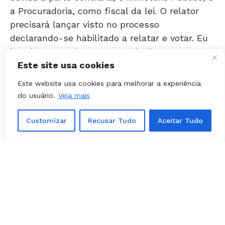
precisará lançar visto no processo
declarando-se habilitado a relatar e votar. Eu
imagino que talvez, em meado do semestre
seguinte nós estejamos apregoando esses
embargos”, disse o ministro.
Este site usa cookies
Este website usa cookies para melhorar a experiência
Revisão
do usuário.
Veja mais
Para que o acórdão possa ser finalizado, os
Customizar
Recusar Tudo
Aceitar Tudo
ministros que participaram do julgamento
devem liberar a revisão de seus votos. Em
entrevista após a sessão, o ministro Ricardo
Lewandowski declarou que a revisão de seu
voto será liberado “no prazo regimental”. Luís
Roberto Barroso disse que sua liberação será
na segunda-feira (23). Por meio de nota, o