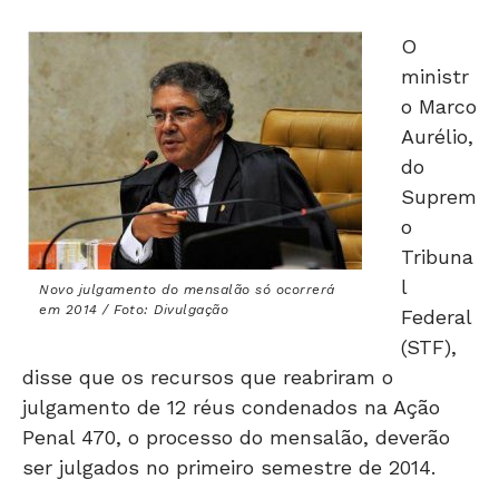
O
ministr
o Marco
Aurélio,
do
Suprem
o
Tribuna
l
Novo julgamento do mensalão só ocorrerá
em 2014 / Foto: Divulgação
Federal
(STF),
disse que os recursos que reabriram o
julgamento de 12 réus condenados na Ação
Penal 470, o processo do mensalão, deverão
ser julgados no primeiro semestre de 2014.
Na quarta-feira (18), o STF decidiu que os réus