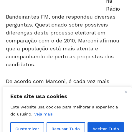
Bandeirantes FM, onde respondeu diversas
perguntas. Questionado sobre possíveis
diferenças deste processo eleitoral em
comparação com o de 2010, Marconi afirmou
que a população está mais atenta e
acompanhando de perto as propostas dos
candidatos.
De acordo com Marconi, é cada vez mais
visível, principalmente por parte dos eleitores
mais jovens, rejeição aos candidatos que
mentem nas campanhas. “Isso ocorre quando
Este site usa cookies
o político diz que vai fazer uma coisa e que
Este website usa cookies para melhorar a experiência
todo mundo sabe que não existe a menor
do usuário.
Veja mais
possibilidade de ser feita. As pessoas querem
promessas e propostas ‘pé-no-chão’, querem
Customizar
Recusar Tudo
Aceitar Tudo