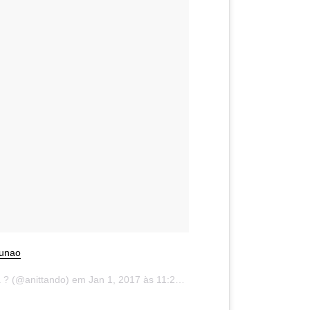
ounao
a ? (@anittando) em
Jan 1, 2017 às 11:27 PST