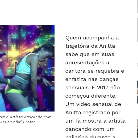
Quem acompanha a
trajetória da Anitta
sabe que em suas
apresentações a
cantora se requebra e
enfatiza nas danças
sensuais. E 2017 não
começou diferente.
Um vídeo sensual de
Anitta registrado por
tra a artista dançando com
um fã mostra a artista
im ou não” | Foto:
dançando com um
bailarino durante a