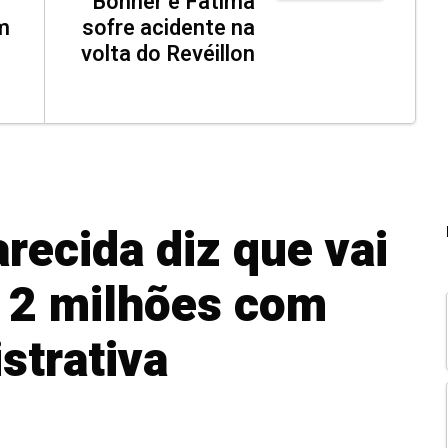
Bonner e Fátima
m
sofre acidente na
volta do Revéillon
recida diz que vai
 2 milhões com
strativa