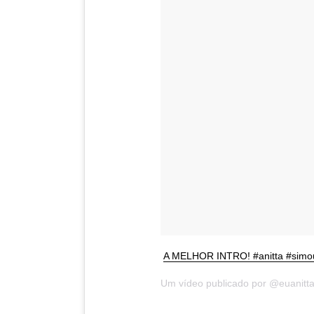
A MELHOR INTRO! #anitta #sim
Um vídeo publicado por @euanitt