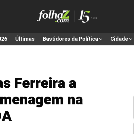
026
Últimas
Bastidores da Política
Cidade
as Ferreira a
homenagem na
DA