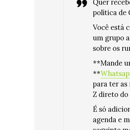
Quer recebe
política de
Você está c
um grupo a
sobre os ru
**Mande u
**
Whatsapp
para ter as
Z
direto do 
É só adicio
agenda e m