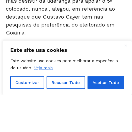
destaque que Gustavo Gayer tem nas
pesquisas de preferência do eleitorado em
Goiânia.
Gayer foi confirmado como pré-candidato do
PL para a Capital goiana, em chapa pura, com
Este site usa cookies
o ex-deputado estadual Fred Rodrigues como
Este website usa cookies para melhorar a experiência
vice.
do usuário.
Veja mais
Aos presentes em evento de oficialização do
Customizar
Recusar Tudo
Aceitar Tudo
projeto, Gustavo Gayer garantiu que irá tocar a
pré-campanha “no 12”.
O projeto político, durante essa fase, será
coordenado pelo senador Wilder Morais.