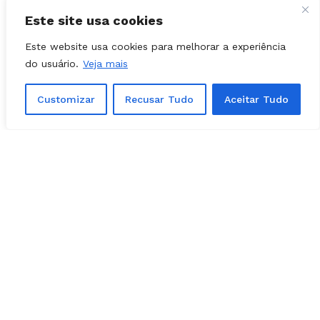
Lêda é a 1ª vice-presidente;
Este site usa cookies
Este website usa cookies para melhorar a experiência
Marussa é secretária-geral.
do usuário.
Veja mais
A comissão contará ainda com a primeira-
Customizar
Recusar Tudo
Aceitar Tudo
dama de Senador Canedo, Simone Assis, e
com a deputada estadual Vivian Naves, esposa
de Roberto.
Simone é a 2ª vice;
Vivian a 2ª secretária.