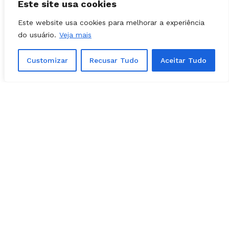
Este site usa cookies
Antonio Flor
Este website usa cookies para melhorar a experiência
do usuário.
Veja mais
Customizar
Recusar Tudo
Aceitar Tudo
Lucas Calil, Denes Pereira e Marco Antonio Flor | Foto:
Reprodução
O vice-presidente da federação será o
deputado estadual Lucas Calil (Solidariedade).