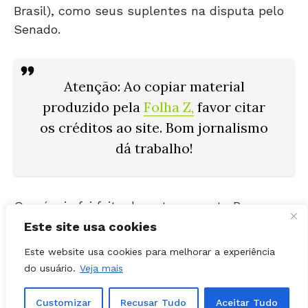
Senado.
Atenção
: Ao copiar material
produzido pela
Folha Z
,
favor citar
os créditos ao site. Bom jornalismo
dá trabalho!
O anúncio foi feito durante o evento Pra
Frente Goiás, realizado em Itumbiara, no Sul
do Estado, ao lado do ex-governador e pré-
Este site usa cookies
candidato à Presidência da República, Ronaldo
Este website usa cookies para melhorar a experiência
Caiado (PSD).
do usuário.
Veja mais
A chapa da ex-primeira-dama será composta
Customizar
Recusar Tudo
Aceitar Tudo