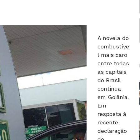
A novela do
combustíve
l mais caro
entre todas
as capitais
do Brasil
continua
em Goiânia.
Em
resposta à
recente
declaração
do