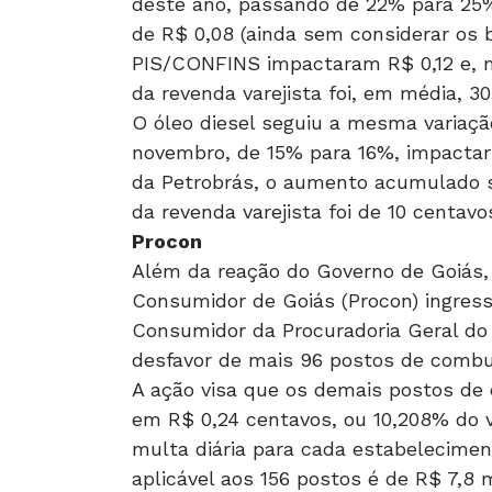
deste ano, passando de 22% para 25%
de R$ 0,08 (ainda sem considerar os b
PIS/CONFINS impactaram R$ 0,12 e,
da revenda varejista foi, em média, 3
O óleo diesel seguiu a mesma variaçã
novembro, de 15% para 16%, impactari
da Petrobrás, o aumento acumulado 
da revenda varejista foi de 10 centavo
Procon
Além da reação do Governo de Goiás, 
Consumidor de Goiás (Procon) ingres
Consumidor da Procuradoria Geral do
desfavor de mais 96 postos de combu
A ação visa que os demais postos d
em R$ 0,24 centavos, ou 10,208% do v
multa diária para cada estabelecimen
aplicável aos 156 postos é de R$ 7,8 m