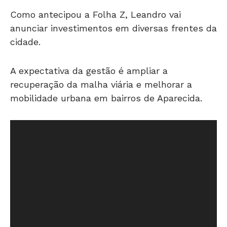
Como antecipou a Folha Z, Leandro vai
anunciar investimentos em diversas frentes da
cidade.
A expectativa da gestão é ampliar a
recuperação da malha viária e melhorar a
mobilidade urbana em bairros de Aparecida.
T
o
c
a
d
o
r
d