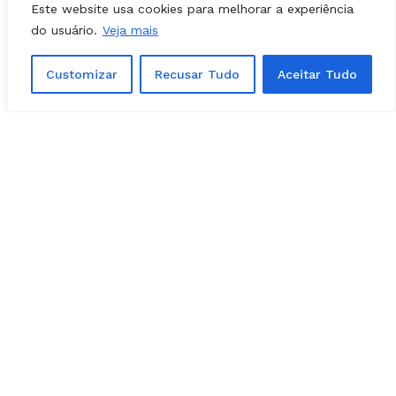
Este website usa cookies para melhorar a experiência
do usuário.
Veja mais
POLÍTICA - GOIÁS
01, agosto, 2026
Confira os candidatos do Novo em
Customizar
Recusar Tudo
Aceitar Tudo
Goiás; veja a lista de estaduais e
federais