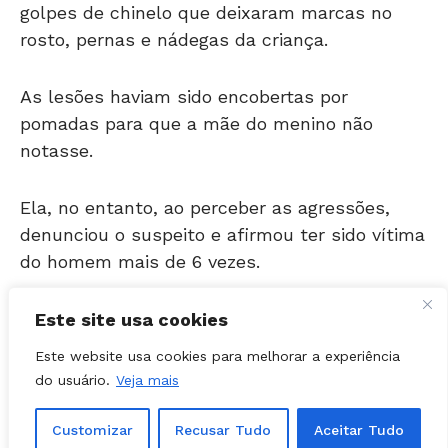
rosto, pernas e nádegas da criança.
As lesões haviam sido encobertas por
pomadas para que a mãe do menino não
notasse.
Ela, no entanto, ao perceber as agressões,
denunciou o suspeito e afirmou ter sido vítima
do homem mais de 6 vezes.
O homem tem passagem na polícia por
violência doméstica contra a atual
Este site usa cookies
companheira.
Este website usa cookies para melhorar a experiência
do usuário.
Veja mais
Encontrado e preso em flagrante pela polícia,
o homem alegou que deu um “tapinha” na
Customizar
Recusar Tudo
Aceitar Tudo