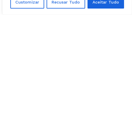
Customizar
Recusar Tudo
Aceitar Tudo
“Eu dialogo com todos. Sempre disse
nas reuniões onde estive que o
caminho natural era a base. Por quê?
A maioria dos prefeitos, eu posso
dizer que cerca de 90% dos
prefeitos estão nos ajudando”,
discursou.
O tema foi abordado no lançamento de sua
pré-campanha pela base, no dia 12 de março.