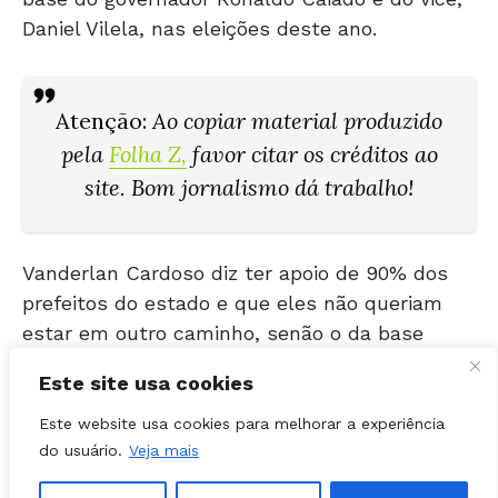
Daniel Vilela, nas eleições deste ano.
Atenção
:
Ao copiar material produzido
pela
Folha Z
,
favor citar os créditos ao
site. Bom jornalismo dá trabalho!
Vanderlan Cardoso diz ter apoio de 90% dos
prefeitos do estado e que eles não queriam
estar em outro caminho, senão o da base
aliada.
Este site usa cookies
Segundo ele, estar na base sempre foi sua
Este website usa cookies para melhorar a experiência
do usuário.
Veja mais
prioridade: