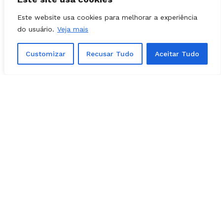
Este website usa cookies para melhorar a experiência
do usuário.
Veja mais
Customizar
Recusar Tudo
Aceitar Tudo
NOTÍCIAS
03, agosto, 2026
Prefeita Solange Gouveia define apoios
em Caldazinha; confira a lista