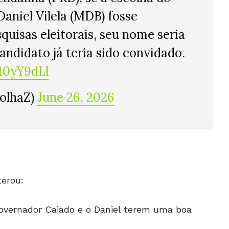
aniel Vilela (MDB) fosse
uisas eleitorais, seu nome seria
-candidato já teria sido convidado.
40yY9dLl
FolhaZ)
June 26, 2026
terou:
-governador Caiado e o Daniel terem uma boa