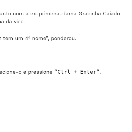
 junto com a ex-primeira-dama Gracinha Caiado
ha da vice.
ez tem um 4º nome”, ponderou.
ecione-o e pressione
Ctrl + Enter
.