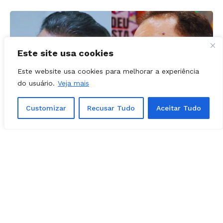
Este site usa cookies
Este website usa cookies para melhorar a experiência
do usuário.
Veja mais
Customizar
Recusar Tudo
Aceitar Tudo
POLÍTICA
07, agosto, 2026
Chapa de Marconi Perillo muda nome
após conflito com coligação do PT no
registro eleitoral