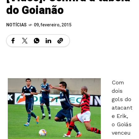
do Goianão
NOTÍCIAS
09, fevereiro, 2015
Com
dois
gols do
atacant
e Erik,
o Goiás
venceu
o
Esquerdinha ganha a bola do adversário,