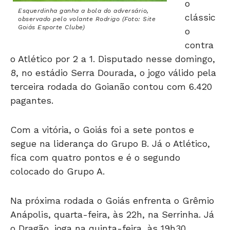
clássic
observado pelo volante Rodrigo (Foto: Site
Goiás Esporte Clube)
o
contra
o Atlético por 2 a 1. Disputado nesse domingo,
8, no estádio Serra Dourada, o jogo válido pela
terceira rodada do Goianão contou com 6.420
pagantes.
Com a vitória, o Goiás foi a sete pontos e
segue na liderança do Grupo B. Já o Atlético,
fica com quatro pontos e é o segundo
colocado do Grupo A.
Na próxima rodada o Goiás enfrenta o Grêmio
Anápolis, quarta-feira, às 22h, na Serrinha. Já
o Dragão, joga na quinta-feira, às 19h30,
contra o Goianésia, no estádio Valdeir Oliveira.