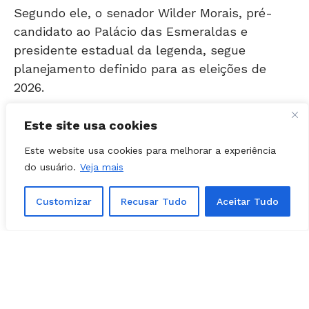
candidato ao Palácio das Esmeraldas e
presidente estadual da legenda, segue
planejamento definido para as eleições de
2026.
Dieyme defende
Este site usa cookies
estratégia de Wilder
Este website usa cookies para melhorar a experiência
Morais
do usuário.
Veja mais
Customizar
Recusar Tudo
Aceitar Tudo
Dieyme afirmou que Wilder Morais conduz a
pré-campanha conforme o planejado pelo
partido.
Além disso, destacou a trajetória do senador.