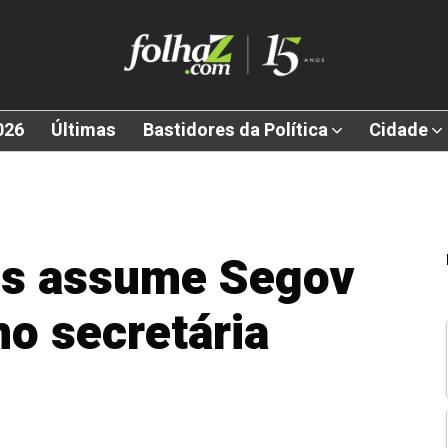
026
Últimas
Bastidores da Política
Cidade
es assume Segov
o secretária