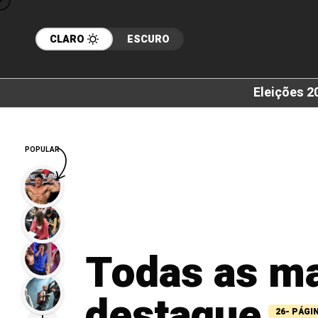
CLARO
ESCURO
Eleições 2
POPULAR
Todas as m
destaque
26- PÁGI