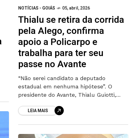
NOTÍCIAS - GOIÁS
05, abril, 2026
Thialu se retira da corrida
pela Alego, confirma
a
apoio a Policarpo e
trabalha para ter seu
passe no Avante
“Não serei candidato a deputado
estadual em nenhuma hipótese”. O
s
presidente do Avante, Thialu Guiotti,
afirmou que não disputará uma das
LEIA MAIS
vagas na Assembleia Legislativa de
Goiás (Alego). Atenção: Ao