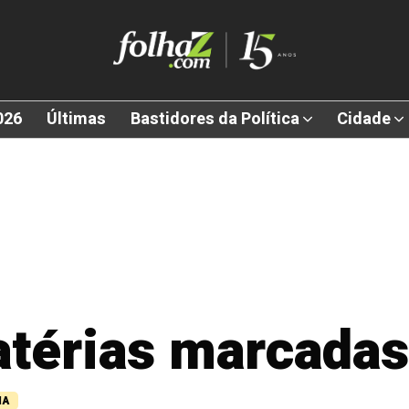
026
Últimas
Bastidores da Política
Cidade
atérias marcada
NA