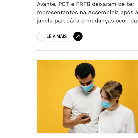
Avante, PDT e PRTB deixaram de ter
representantes na Assembleia após 
janela partidária e mudanças ocorrida
desde a eleição de 2022 A composiçã
LEIA MAIS
partidária da Assembleia Legislativa 
Estado