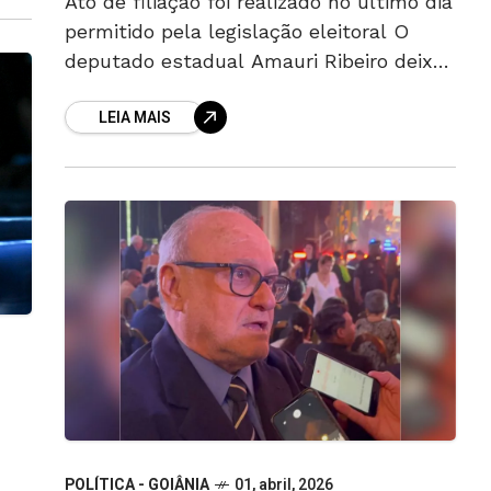
Ato de filiação foi realizado no último dia
permitido pela legislação eleitoral O
deputado estadual Amauri Ribeiro deixou
o União Brasil e se filiou ao PL. A filiação
LEIA MAIS
foi oficializada
POLÍTICA - GOIÂNIA
01, abril, 2026