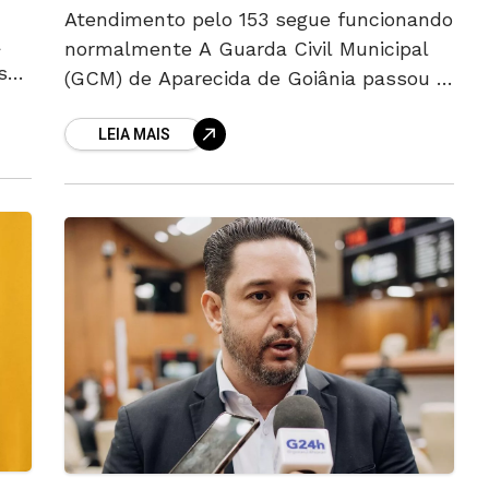
Atendimento pelo 153 segue funcionando
a
normalmente A Guarda Civil Municipal
s
(GCM) de Aparecida de Goiânia passou a
o
atender chamados da população
do
LEIA MAIS
também por celular, por meio de
ligações e mensagens