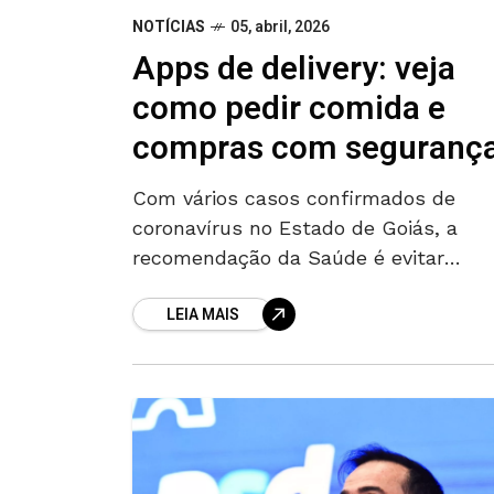
NOTÍCIAS
05, abril, 2026
Apps de delivery: veja
como pedir comida e
compras com seguranç
Com vários casos confirmados de
coronavírus no Estado de Goiás, a
recomendação da Saúde é evitar
aglomerações e diminuir ao máximo
LEIA MAIS
possível as saídas de casa durante o
próximos dias.