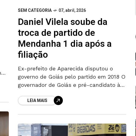
SEM CATEGORIA
07, abril, 2026
Daniel Vilela soube da
troca de partido de
Mendanha 1 dia após a
filiação
Ex-prefeito de Aparecida disputou o
hows
governo de Goiás pelo partido em 2018 O
na
governador de Goiás e pré-candidato à
reeleição, Daniel Vilela (MDB), soube da
LEIA MAIS
troca de partido de Gustavo