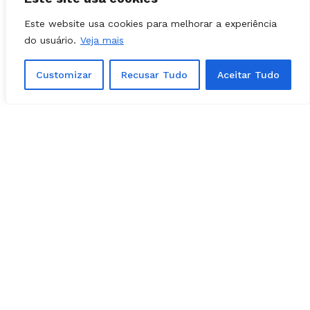
Este website usa cookies para melhorar a experiência
do usuário.
Veja mais
Customizar
Recusar Tudo
Aceitar Tudo
NOTÍCIAS
03, agosto, 2026
Prefeita Solange Gouveia define apoios
em Caldazinha; confira a lista