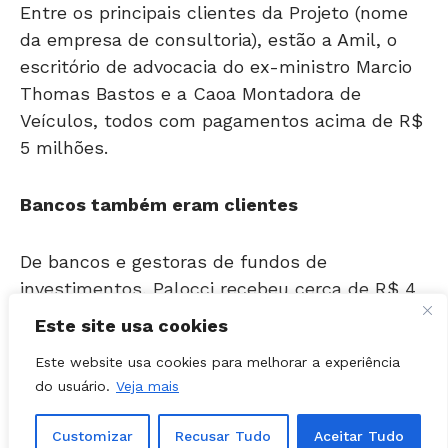
da empresa de consultoria), estão a Amil, o
escritório de advocacia do ex-ministro Marcio
Thomas Bastos e a Caoa Montadora de
Veículos, todos com pagamentos acima de R$
5 milhões.
Bancos também eram clientes
De bancos e gestoras de fundos de
investimentos, Palocci recebeu cerca de R$ 4
milhões. Entre os bancos, os principais
clientes foram o Safra (R$ 1,12 milhão), o Itaú
Este site usa cookies
(R$ 440 mil), o Real (R$ 220 mil) e o
Este website usa cookies para melhorar a experiência
Santander (R$ 160 mil). Outro cliente foi a
do usuário.
Veja mais
Febraban (Federação Brasileira de Bancos), que
pagou R$ 15 mil por uma palestra, segundo a
Customizar
Recusar Tudo
Aceitar Tudo
entidade.