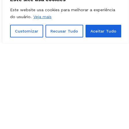
Este website usa cookies para melhorar a experiência
do usuário.
Veja mais
Customizar
Recusar Tudo
Aceitar Tudo
POLÍTICA - GOIÁS
01, agosto, 2026
Confira os candidatos do Novo em
Goiás; veja a lista de estaduais e
federais