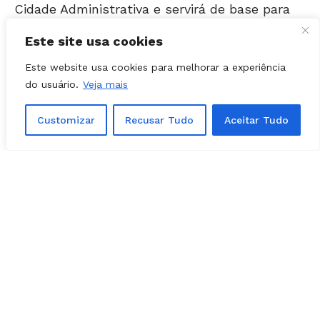
as atividades políticas dos dois pré-
candidatos.
Este site usa cookies
Escritório político deve
Este website usa cookies para melhorar a experiência
do usuário.
Veja mais
marcar início das pré-
campanhas
Customizar
Recusar Tudo
Aceitar Tudo
Em entrevista à Folha Z, na noite desta 4ª
feira (17), Willian Panda afirmou que trabalha
nos últimos ajustes para a inauguração do
novo espaço.
“Será local de trabalho para nós 2. Estamos
finalizando as últimas questões e vamos
definir grande agenda de inauguração”,