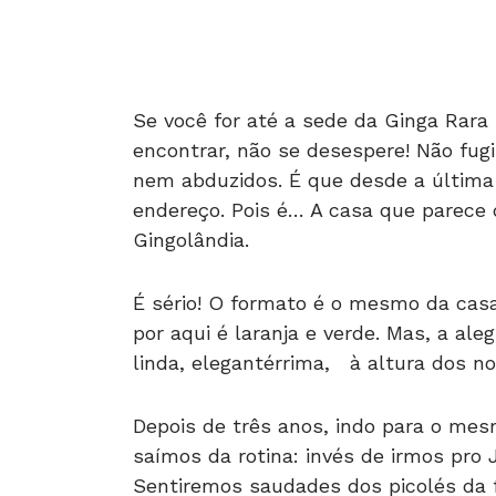
Se você for até a sede da Ginga Rara
encontrar, não se desespere! Não fug
nem abduzidos. É que desde a última
endereço. Pois é… A casa que parece 
Gingolândia.
É sério! O formato é o mesmo da casa
por aqui é laranja e verde. Mas, a 
linda, elegantérrima, à altura dos no
Depois de três anos, indo para o mes
saímos da rotina: invés de irmos pro 
Sentiremos saudades dos picolés da 
meninas da Subway que montavam no