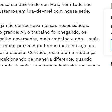
o. Estamos em lua-de-mel com nossa sede.
or já não comportava nossas necessidades.
 grande! Aí, o trabalho foi chegando, os
abalho novamente, mais trabalho e ahh… mais
m muito prazer. Aqui temos mais espaço pra
rodar a cadeira. Contudo, essa é uma mudança
posicionando de maneira diferente, quando
undo, é sério! Já estamos inclusive em nossa
ssos planos. o/