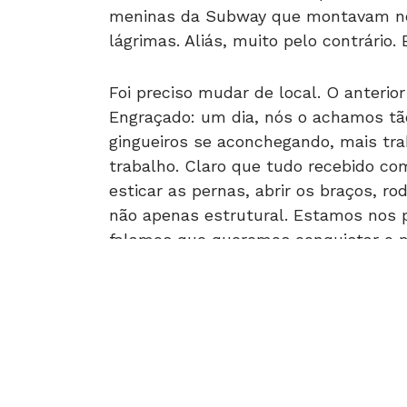
lágrimas. Aliás, muito pelo contrári
Foi preciso mudar de local. O anteri
Engraçado: um dia, nós o achamos tão
gingueiros se aconchegando, mais tr
trabalho. Claro que tudo recebido co
esticar as pernas, abrir os braços, 
não apenas estrutural. Estamos nos 
falamos que queremos conquistar o m
nova sede, prontos para arquitetar no