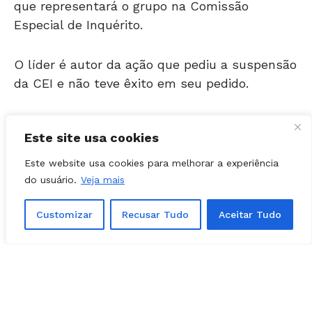
que representará o grupo na Comissão
Especial de Inquérito.
O líder é autor da ação que pediu a suspensão
da CEI e não teve êxito em seu pedido.
Apesar da ausência, 6 dos 7 titulares e todos
Este site usa cookies
os 3 suplentes já estão definidos.
Este website usa cookies para melhorar a experiência
Os 6 titulares são:
do usuário.
Veja mais
Customizar
Recusar Tudo
Aceitar Tudo
Aava Santiago (PSDB) – Brilha Goiânia;
Juarez Lopes (PDT) – Goiânia;
Pedro Azulão Jr (MDB) – Vanguarda;