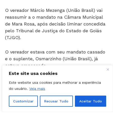
O vereador Márcio Mezenga (União Brasil) vai
reassumir a o mandato na Câmara Municipal
de Mara Rosa, após decisão liminar concedida
pelo Tribunal de Justiça do Estado de Goiás
(TJGO).
O vereador estava com seu mandato cassado
e o suplente, Osmarzinho (União Brasil), já
estava empossado.
Este site usa cookies
Atenção
: Ao copiar material
Este website usa cookies para melhorar a experiência
produzido pela
Folha Z
,
favor citar
do usuário.
Veja mais
os créditos ao site. Bom jornalismo
dá trabalho!
Customizar
Recusar Tudo
Aceitar Tudo