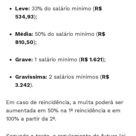
Leve:
33% do salário mínimo (
R$
534,93
);
Média:
50% do salário mínimo (
R$
810,50
);
Grave:
1 salário mínimo (
R$ 1.621
);
Gravíssima:
2 salários mínimos (
R$
3.242
).
Em caso de reincidência, a multa poderá ser
aumentada em 50% na 1ª reincidência e em
100% a partir da 2ª.
Segundo o texto, o regulamento da futura lei