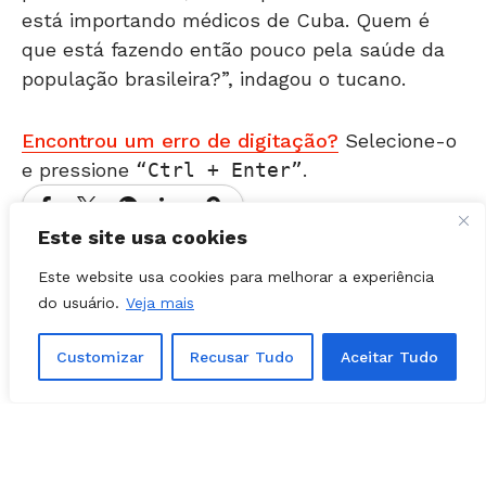
está importando médicos de Cuba. Quem é
que está fazendo então pouco pela saúde da
população brasileira?”, indagou o tucano.
Encontrou um erro de digitação?
Selecione-o
e pressione
Ctrl + Enter
.
Este site usa cookies
Matérias Relacionadas
Este website usa cookies para melhorar a experiência
do usuário.
Veja mais
Customizar
Recusar Tudo
Aceitar Tudo